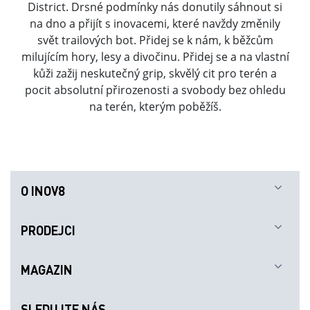
District. Drsné podmínky nás donutily sáhnout si
na dno a přijít s inovacemi, které navždy změnily
svět trailových bot. Přidej se k nám, k běžcům
milujícím hory, lesy a divočinu. Přidej se a na vlastní
kůži zažij neskutečný grip, skvělý cit pro terén a
pocit absolutní přirozenosti a svobody bez ohledu
na terén, kterým poběžíš.
O INOV8
PRODEJCI
MAGAZIN
SLEDUJTE NÁS