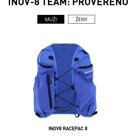
INOV-8 TEAM: PROVĚŘENO
MUŽI
ŽENY
INOV8 RACEPAC 8