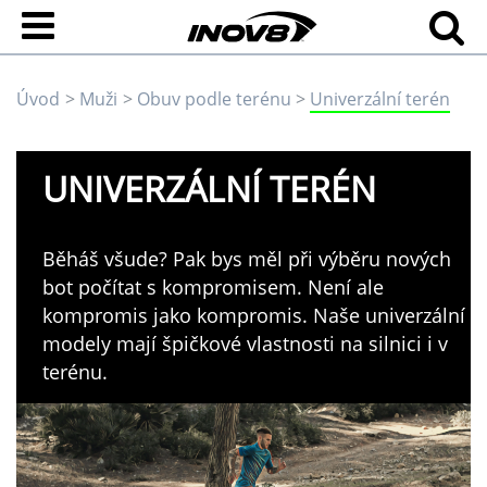
Úvod
Muži
Obuv podle terénu
Univerzální terén
UNIVERZÁLNÍ TERÉN
Běháš všude? Pak bys měl při výběru nových
bot počítat s kompromisem. Není ale
kompromis jako kompromis. Naše univerzální
modely mají špičkové vlastnosti na silnici i v
terénu.