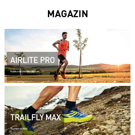
MAGAZIN
AIRLITE PRO
Kolekce běžeckého oblečení..
TRAILFLY MAX
Tlumení na MAX