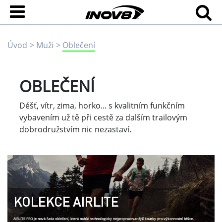
Úvod
Muži
Oblečení
OBLEČENÍ
Déšť, vítr, zima, horko... s kvalitním funkčním
vybavením už tě při cestě za dalším trailovým
dobrodružstvím nic nezastaví.
KOLEKCE AIRLITE
AIRLITE PRO je nová řada oblečení, která nabízí technologicky nejpropracovanější kousky pro výkonnostní běžce.