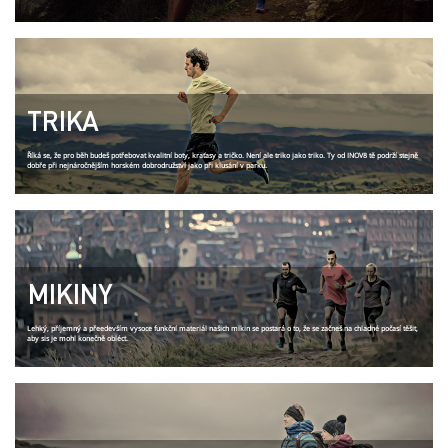
TRIKA
Říká se, že pro běh budeš potřebovat kvalitní boty, kraťasy a tričko. Není ale triko jako triko. Ty od INOV8 tě podrží stejně
dobře při nejnáročnějším horském dobrodružství jako při klusání v parku.
MIKINY
Lehký, příjemný a přeedevším vysoce funkční materiál našich mikin se postará o to, že se začneš na chladné počasí těšit,
aby sis je mohl konečně obléct.