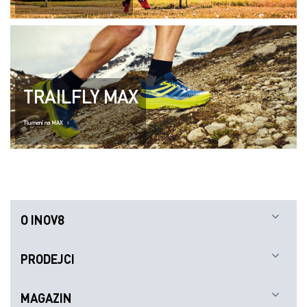
TRAILFLY MAX
Tlumení na MAX
O INOV8
PRODEJCI
MAGAZIN