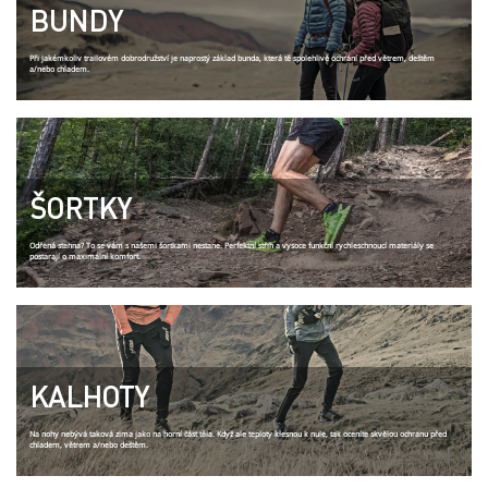
BUNDY
Při jakémkoliv trailovém dobrodružství je naprostý základ bunda, která tě spolehlivě ochrání před větrem, deštěm
a/nebo chladem.
ŠORTKY
Odřená stehna? To se vám s našemi šortkami nestane. Perfektní střih a vysoce funkční rychleschnoucí materiály se
postarají o maximální komfort.
KALHOTY
Na nohy nebývá taková zima jako na horní část těla. Když ale teploty klesnou k nule, tak oceníte skvělou ochranu před
chladem, větrem a/nebo deštěm.