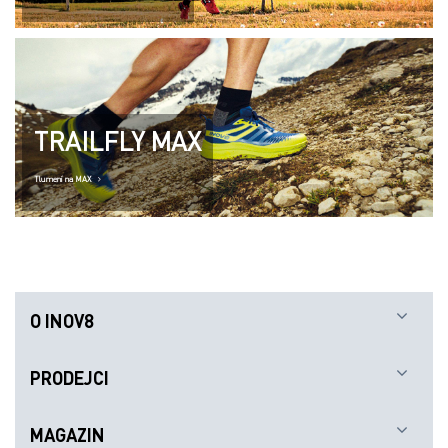
TRAILFLY MAX
Tlumení na MAX
O INOV8
PRODEJCI
MAGAZIN