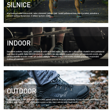
SILNICE
Ať už hobluješ asfalt dobrovolně, nebo z donucení, jedno ji jisté - budeš potřebovat botu, která je lehká, pohodlná a
zároveň rychlá a dynamická. O něčem bychom věděli.
INDOOR
Zaprášená podlaha, dusno, pot... pořádně se zničit se můžeš nejen v horách, ale i v tělocvičně a budeš k tomu potřebovat
boty, které tě podrží. Naše INDOOR kolekce je navržena tak, aby zajistila maximální grip i při intenzivních cvicích, aby
udržela chodidlo na svém místě i při cvičení s těžkými váhami a aby v nich mohlo chodidlo pracovat s maximální
možnou přirozeností.
OUTDOOR
V okamžiku, kdy se běh po horách mění v chůzi začneš zjišťovat, že se tvé požadavky na boty zásadně mění. Přednost
dostává vyšší tlumení, vyšší tuhost, nebo vysoký svršek, který zabrání podvrtnutí kotníku.