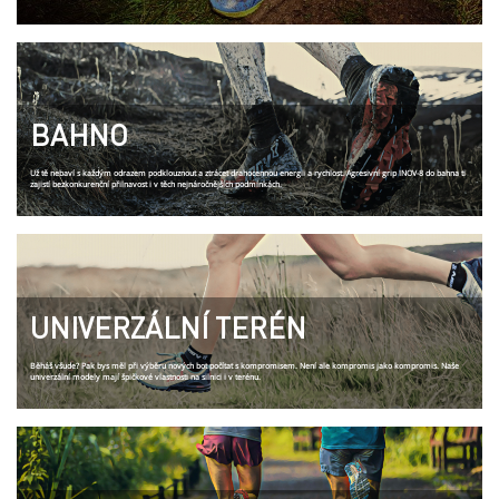
BAHNO
Už tě nebaví s každým odrazem podklouznout a ztrácet drahocennou energii a rychlost. Agresivní grip INOV-8 do bahna ti
zajistí bezkonkurenční přilnavost i v těch nejnáročnějších podmínkách.
UNIVERZÁLNÍ TERÉN
Běháš všude? Pak bys měl při výběru nových bot počítat s kompromisem. Není ale kompromis jako kompromis. Naše
univerzální modely mají špičkové vlastnosti na silnici i v terénu.