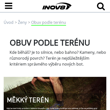
Úvod
Ženy
Obuv podle terénu
OBUV PODLE TERÉNU
Kde běháš? Je to silnice, nebo bahno? Kameny, nebo
různorodý povrch? Terén je nejdůležitějším
kritériem správného výběru nových bot.
MĚKKÝ TERÉN
Když se lesní traily promění v bahenní klouzačku, kdy každý krok prověřuje tvou odolnost, je čas na pořádný grip!