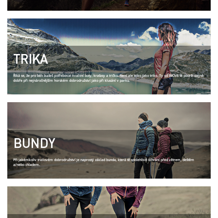
TRIKA
Říká se, že pro běh budeš potřebovat kvalitní boty, kraťasy a tričko. Není ale triko jako triko. Ty od INOV8 tě podrží stejně
dobře při nejnáročnějším horském dobrodružství jako při klusání v parku.
BUNDY
Při jakémkoliv trailovém dobrodružství je naprostý základ bunda, která tě spolehlivě ochrání před větrem, deštěm
a/nebo chladem.