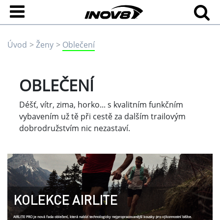
Úvod
Ženy
Oblečení
OBLEČENÍ
Déšť, vítr, zima, horko... s kvalitním funkčním
vybavením už tě při cestě za dalším trailovým
dobrodružstvím nic nezastaví.
KOLEKCE AIRLITE
AIRLITE PRO je nová řada oblečení, která nabízí technologicky nejpropracovanější kousky pro výkonnostní běžce.