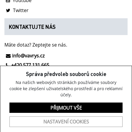
Youtube
Twitter
KONTAKTUJTE NÁS
Máte dotaz? Zeptejte se nás.
info@vavrys.cz
+420 577 131 665
Správa předvoleb souborů cookie
NOVINKY Z INOV-8
Na našich webových stránkách používáme soubory
cookie ke zlepšení uživatelského prostředí a pro reklamní
účely.
Získávejte informace o obuvi Inov-8, našich akcích a
zajímavých novinkách.
PŘIJMOUT VŠE
PŘIHLÁSIT K ODBĚRU
NASTAVENÍ COOKIES