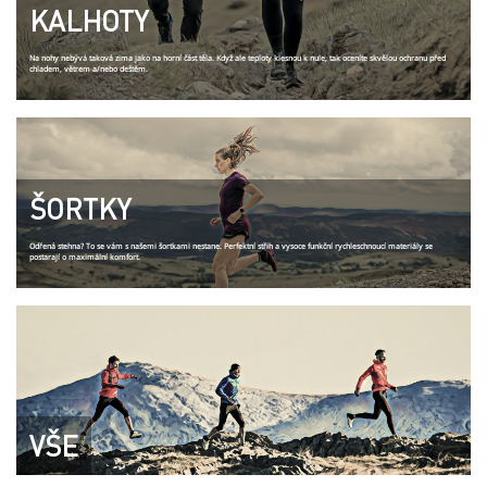
KALHOTY
Na nohy nebývá taková zima jako na horní část těla. Když ale teploty klesnou k nule, tak oceníte skvělou ochranu před
chladem, větrem a/nebo deštěm.
ŠORTKY
Odřená stehna? To se vám s našemi šortkami nestane. Perfektní střih a vysoce funkční rychleschnoucí materiály se
postarají o maximální komfort.
VŠE