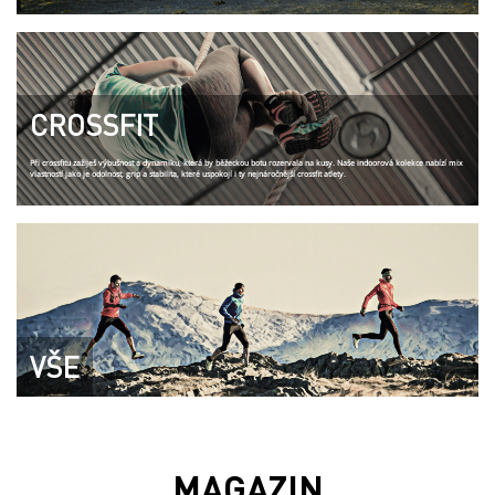
CROSSFIT
Při crossfitu zažiješ výbušnost a dynamiku, která by běžeckou botu rozervala na kusy. Naše indoorová kolekce nabízí mix
vlastností jako je odolnost, grip a stabilita, které uspokojí i ty nejnáročnější crossfit atlety.
VŠE
MAGAZIN