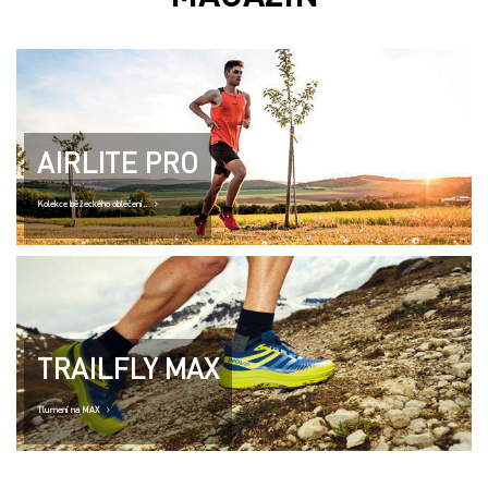
AIRLITE PRO
Kolekce běžeckého oblečení..
TRAILFLY MAX
Tlumení na MAX