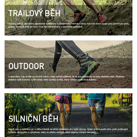
TRAILOVÝ BĚH
Trailový běh je základním stavebním kamenem každodenního tréninku všech, kdo vidí silnici pouze jako povrch pro jízdu
autem. Správná bota do trailu musí být všestranná a maximálně pohodlná.
OUTDOOR
V okamžiku, kdy se běh po horách mění v chůzi začneš zjišťovat, že se tvé požadavky na boty zásadně mění. Přednost
dostává vyšší tlumení, vyšší tuhost, nebo vysoký svršek, který zabrání podvrtnutí kotníku.
SILNIČNÍ BĚH
Stejně jako v cyklistice je i v běhu trénink na silnici základem pro lepší výkony. Vyber si botu podle toho, jestli preferuješ
rychlost, dynamiku a výbušnost, nebo na asfaltu nabíháš velké objemy volným tempem.