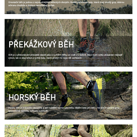
Orientační běh je jednou z nejnáročnějších běžeckých disciplín. Budeš potřebovat boty, které mají skvělý grip, dobrou
ochranu chodidla a doslova nezničitelný svršek.
PŘEKÁŽKOVÝ BĚH
OCR je o překonávání překážek stejně jako o rychlém běhu ve vodě a v bahně. Abys mohl světu ukázat ten nejlepší
výkon, tak si obuj lehké a rychlé boty, které přežijí i to nejtvrdší zacházení.
HORSKÝ BĚH
Horský běh je královská disciplína a sen každého vyznavače trailu. Ideální bota pro běh v horách ti nabídne grip,
spolehlivost, stabilitu, ochranu a pohodlí.