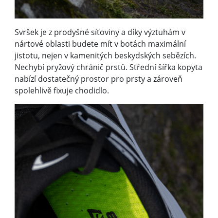
Svršek je z prodyšné síťoviny a díky výztuhám v
nártové oblasti budete mít v botách maximální
jistotu, nejen v kamenitých beskydských sebězích.
Nechybí pryžový chránič prstů. Střední šířka kopyta
nabízí dostatečný prostor pro prsty a zároveň
spolehlivě fixuje chodidlo.