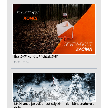
Éra „6–7“ končí… Přichází „7–8“
31.3.2026
LH24, aneb jak zvládnout celý zimní den běhat nahoru a
dolů