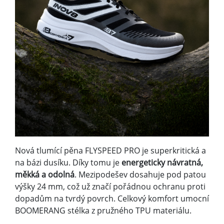
Nová tlumící pěna FLYSPEED PRO je superkritická a
na bázi dusíku. Díky tomu je
energeticky návratná,
měkká a odolná
. Mezipodešev dosahuje pod patou
výšky 24 mm, což už značí pořádnou ochranu proti
dopadům na tvrdý povrch. Celkový komfort umocní
BOOMERANG stélka z pružného TPU materiálu.