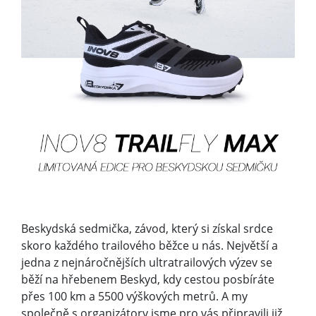
Beskydská sedmička, závod, který si získal srdce
skoro každého trailového běžce u nás. Největší a
jedna z nejnáročnějších ultratrailových výzev se
běží na hřebenem Beskyd, kdy cestou posbíráte
přes 100 km a 5500 výškových metrů. A my
společně s organizátory jsme pro vás připravili již