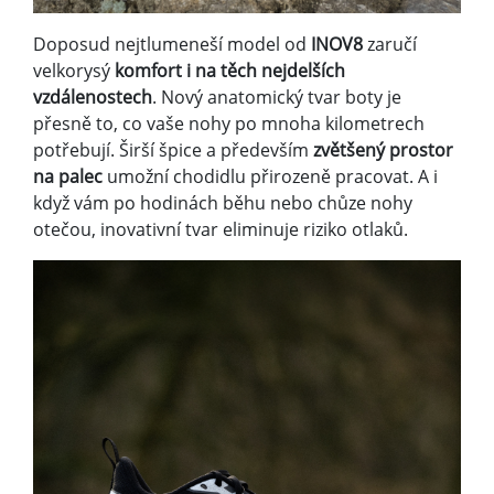
Doposud nejtlumeneší model od
INOV8
zaručí
velkorysý
komfort i na těch nejdelších
vzdálenostech
. Nový anatomický tvar boty je
přesně to, co vaše nohy po mnoha kilometrech
potřebují. Širší špice a především
zvětšený prostor
na palec
umožní chodidlu přirozeně pracovat. A i
když vám po hodinách běhu nebo chůze nohy
otečou, inovativní tvar eliminuje riziko otlaků.