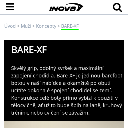
Úvod
Muži
Koncepty
BARE-XF
BARE-XF
Skvělý grip, odolný svršek a maximální
zapojení chodidla. Bare-XF je jedinou barefoot
botou v naší nabídce a okamžitě po obutí
ucítíte dokonalé spojení chodidel se zemí.
Konstrukce celé boty přímo vybízí k použití v
tělocvičně, ať už to bude šplh na laně, kruhový
trénink, nebo cvičení se závažím.