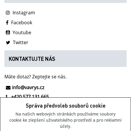
Instagram
Facebook
Youtube
Twitter
KONTAKTUJTE NÁS
Máte dotaz? Zeptejte se nás.
info@vavrys.cz
+420 577 131 665
Správa předvoleb souborů cookie
NOVINKY Z INOV-8
Na našich webových stránkách používáme soubory
cookie ke zlepšení uživatelského prostředí a pro reklamní
účely.
Získávejte informace o obuvi Inov-8, našich akcích a